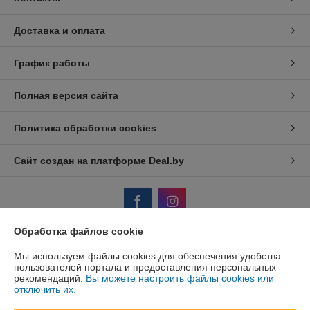
Доставка и оплата
График работы
Полная версия сайта
Политика обработки cookies
Сайт создан на платформе Deal.by
Обработка файлов cookie
Информация для покупателя
Мы используем файлы cookies для обеспечения удобства
пользователей портала и предоставления персональных
Юридическое лицо:
ООО "АйронТрейдПлюс"
рекомендаций.
Вы можете настроить файлы cookies или
220075 Республика Беларусь, г. Минск, ул.Селицкого 17 каб 207
отключить их.
Регистрационный номер ЕГР: 191691049