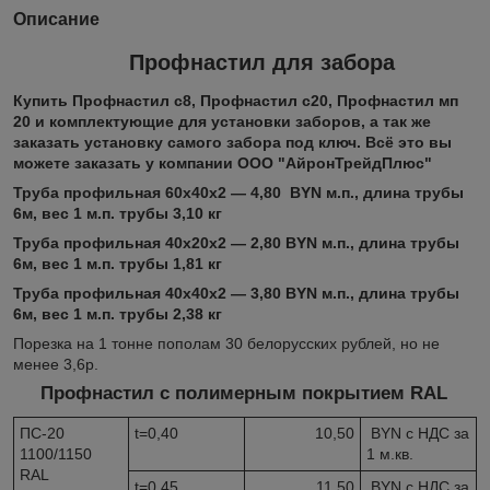
Описание
Профнастил для забора
Купить Профнастил с8, Профнастил с20, Профнастил мп
20 и комплектующие для установки заборов, а так же
заказать установку самого забора под ключ. Всё это вы
можете заказать у компании ООО "АйронТрейдПлюс"
Труба профильная 60х40х2 ― 4,80 BYN м.п., длина трубы
6м, вес 1 м.п. трубы 3,10 кг
Труба профильная 40х20х2 ― 2,80 BYN м.п., длина трубы
6м, вес 1 м.п. трубы 1,81 кг
Труба профильная 40х40х2
― 3,80
BYN м.п., длина трубы
6м, вес 1 м.п. трубы 2,38 кг
Порезка на 1 тонне пополам 30 белорусских рублей, но не
менее 3,6р.
Профнастил с полимерным покрытием RAL
ПС-20
t=0,40
10,50
BYN с НДС за
1100/1150
1 м.кв.
RAL
t=0,45
11,50
BYN с НДС за