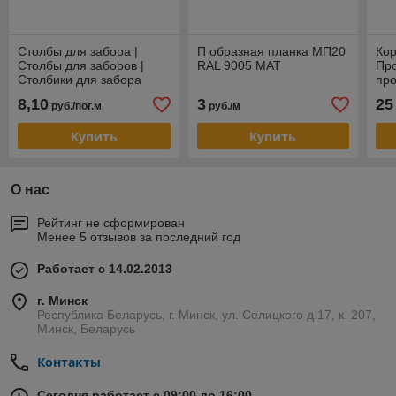
Столбы для забора |
П образная планка МП20
Кор
Столбы для заборов |
RAL 9005 МАТ
Про
Столбики для забора
про
це
8,10
3
25
руб./пог.м
руб./м
Купить
Купить
О нас
Рейтинг не сформирован
Менее 5 отзывов за последний год
Работает с 14.02.2013
г. Минск
Республика Беларусь, г. Минск, ул. Селицкого д.17, к. 207,
Минск, Беларусь
Контакты
Сегодня работает с 09:00 до 16:00