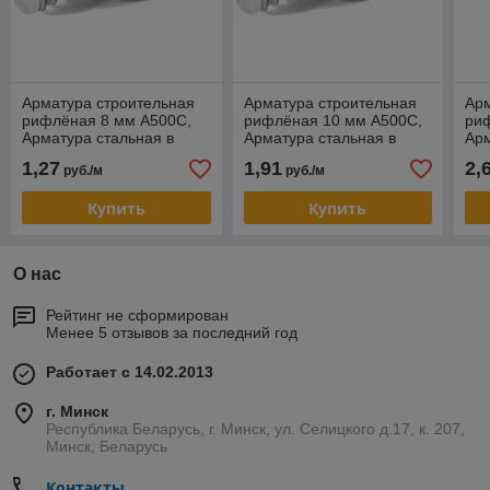
Арматура строительная
Арматура строительная
Арм
рифлёная 8 мм А500С,
рифлёная 10 мм А500С,
ри
Арматура стальная в
Арматура стальная в
Арм
прутках 8мм в Минске
прутках 10мм в Минске
пру
1,27
1,91
2,
руб./м
руб./м
Купить
Купить
О нас
Рейтинг не сформирован
Менее 5 отзывов за последний год
Работает с 14.02.2013
г. Минск
Республика Беларусь, г. Минск, ул. Селицкого д.17, к. 207,
Минск, Беларусь
Контакты