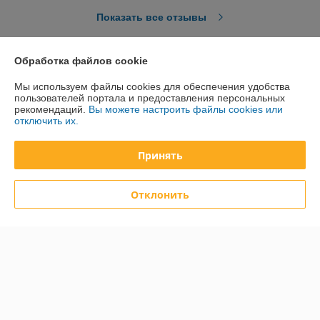
Показать все отзывы
Обработка файлов cookie
О нас
Мы используем файлы cookies для обеспечения удобства
пользователей портала и предоставления персональных
Контакты
рекомендаций.
Вы можете настроить файлы cookies или
отключить их.
Доставка и оплата
Принять
График работы
Отклонить
Полная версия сайта
Политика обработки cookies
Сайт создан на платформе Deal.by