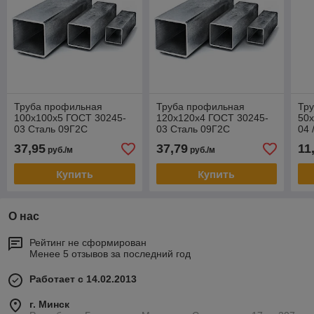
Труба профильная
Труба профильная
Тр
100х100х5 ГОСТ 30245-
120х120х4 ГОСТ 30245-
50х
03 Сталь 09Г2С
03 Сталь 09Г2С
04 
09
37,95
37,79
11
руб./м
руб./м
Купить
Купить
О нас
Рейтинг не сформирован
Менее 5 отзывов за последний год
Работает с 14.02.2013
г. Минск