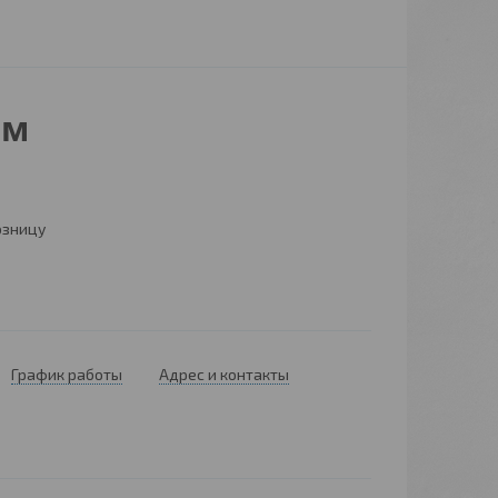
.м
озницу
График работы
Адрес и контакты