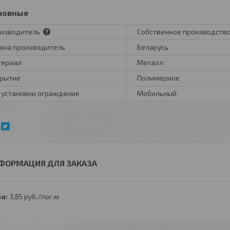
новные
изводитель
Собственное производств
ана производитель
Беларусь
териал
Металл
рытие
Полимерное
 установки ограждения
Мобильный
ФОРМАЦИЯ ДЛЯ ЗАКАЗА
а:
3,85
руб.
/пог.м