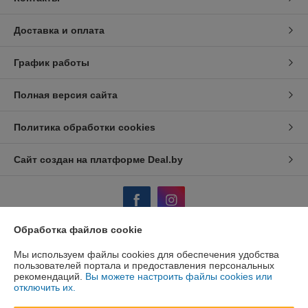
Доставка и оплата
График работы
Полная версия сайта
Политика обработки cookies
Сайт создан на платформе Deal.by
Обработка файлов cookie
Информация для покупателя
Мы используем файлы cookies для обеспечения удобства
пользователей портала и предоставления персональных
Юридическое лицо:
ООО "АйронТрейдПлюс"
рекомендаций.
Вы можете настроить файлы cookies или
220075 Республика Беларусь, г. Минск, ул.Селицкого 17 каб 207
отключить их.
Регистрационный номер ЕГР: 191691049