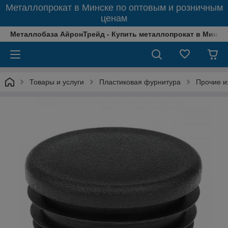
Металлопрокат в Минске по оптовым и розничным
ценам
Металлобаза АйронТрейд - Купить металлопрокат в Минске
Товары и услуги
Пластиковая фурнитура
Прочие и