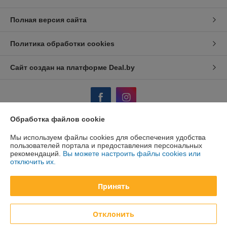
Полная версия сайта
Политика обработки cookies
Сайт создан на платформе Deal.by
Обработка файлов cookie
Информация для покупателя
Мы используем файлы cookies для обеспечения удобства
пользователей портала и предоставления персональных
Юридическое лицо:
ООО "АйронТрейдПлюс"
рекомендаций.
Вы можете настроить файлы cookies или
220075 Республика Беларусь, г. Минск, ул.Селицкого 17 каб 207
отключить их.
Регистрационный номер ЕГР: 191691049
Принять
УНП: 191691049
Регистрационный орган: Мингорисполком
Отклонить
Дата регистрации компании: 15.11.2011