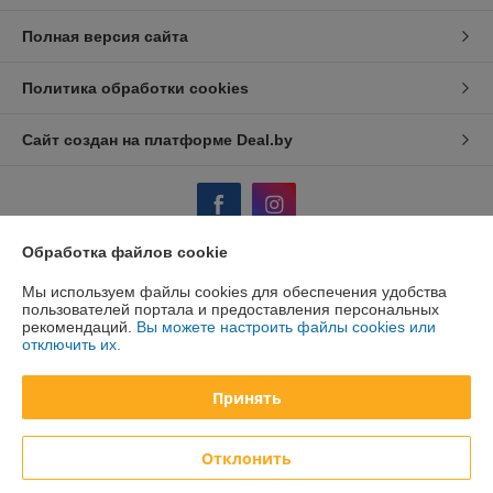
Полная версия сайта
Политика обработки cookies
Сайт создан на платформе Deal.by
Обработка файлов cookie
Информация для покупателя
Мы используем файлы cookies для обеспечения удобства
пользователей портала и предоставления персональных
Юридическое лицо:
ООО "АйронТрейдПлюс"
рекомендаций.
Вы можете настроить файлы cookies или
220075 Республика Беларусь, г. Минск, ул.Селицкого 17 каб 207
отключить их.
Регистрационный номер ЕГР: 191691049
Принять
УНП: 191691049
Регистрационный орган: Мингорисполком
Отклонить
Дата регистрации компании: 15.11.2011