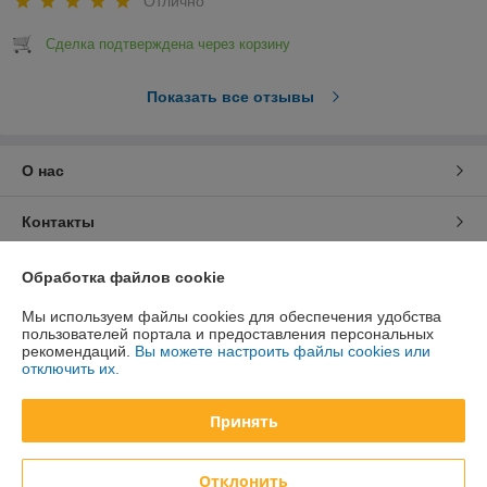
Отлично
Сделка подтверждена через корзину
Показать все отзывы
О нас
Контакты
Доставка и оплата
Обработка файлов cookie
Мы используем файлы cookies для обеспечения удобства
График работы
пользователей портала и предоставления персональных
рекомендаций.
Вы можете настроить файлы cookies или
отключить их.
Полная версия сайта
Принять
Политика обработки cookies
Сайт создан на платформе Deal.by
Отклонить