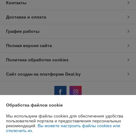
Контакты
Доставка и оплата
График работы
Полная версия сайта
Политика обработки cookies
Сайт создан на платформе Deal.by
Обработка файлов cookie
Информация для покупателя
Мы используем файлы cookies для обеспечения удобства
пользователей портала и предоставления персональных
Юридическое лицо:
ООО "АйронТрейдПлюс"
рекомендаций.
Вы можете настроить файлы cookies или
220075 Республика Беларусь, г. Минск, ул.Селицкого 17 каб 207
отключить их.