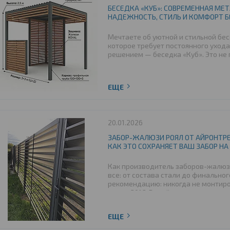
БЕСЕДКА «КУБ»: СОВРЕМЕННАЯ МЕ
НАДЕЖНОСТЬ, СТИЛЬ И КОМФОРТ 
Мечтаете об уютной и стильной бесе
которое требует постоянного уход
решением — беседка «Куб». Это не 
конструкция из металла, сочетающ
дизайн и практичность. В этой ста
преимуществах нашей разработки, 
деревянных беседок по цене, качест
20.01.2026
ЗАБОР-ЖАЛЮЗИ РОЯЛ ОТ АЙРОНТР
КАК ЭТО СОХРАНЯЕТ ВАШ ЗАБОР Н
Как производитель заборов-жалюзи
все: от состава стали до финальног
рекомендацию: никогда не монтиро
ниже -20°C. В этой статье мы не п
профессиональные секреты, почем
этому правилу и как правильная ус
гарантирует, что ваш забор пережив