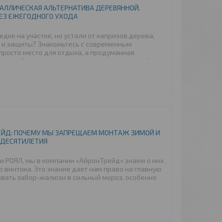
ТАЛЛИЧЕСКАЯ АЛЬТЕРНАТИВА ДЕРЕВЯННОЙ.
БЕЗ ЕЖЕГОДНОГО УХОДА
дке на участке, но устали от капризов дерева,
а и защиты? Знакомьтесь с современным
просто место для отдыха, а продуманная
ая в себе невероятную прочность, актуальный
тье мы подробно расскажем об уникальных
которая выгодно отличается от классических
ву и...
ЕЙД: ПОЧЕМУ МЫ ЗАПРЕЩАЕМ МОНТАЖ ЗИМОЙ И
А ДЕСЯТИЛЕТИЯ
 РОЯЛ, мы в компании «АйронТрейд» знаем о них
о винтика. Это знание дает нам право на главную
вать забор-жалюзи в сильный мороз, особенно
росто расскажем о рисках — мы раскроем
у наши монтажные бригады строго следуют
тановка с учетом теплового расширения металла
ет...